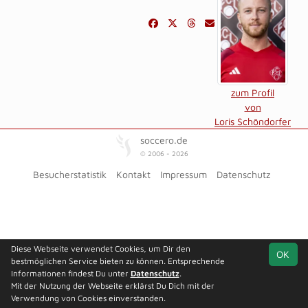
zum Profil
von
Loris Schöndorfer
soccero.de
© 2006 - 2026
Besucherstatistik
Kontakt
Impressum
Datenschutz
Diese Webseite verwendet Cookies, um Dir den
OK
bestmöglichen Service bieten zu können. Entsprechende
Informationen findest Du unter
Datenschutz
.
Mit der Nutzung der Webseite erklärst Du Dich mit der
Verwendung von Cookies einverstanden.