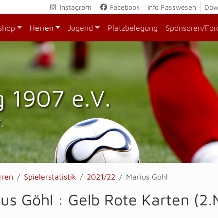
Instagram
Facebook
Info Passwesen
Dow
shop
Herren
Jugend
Platzbelegung
Sponsoren/För
 1907 e.V.
.
rren
Spielerstatistik
2021/22
Marius Göhl
us Göhl : Gelb Rote Karten (2