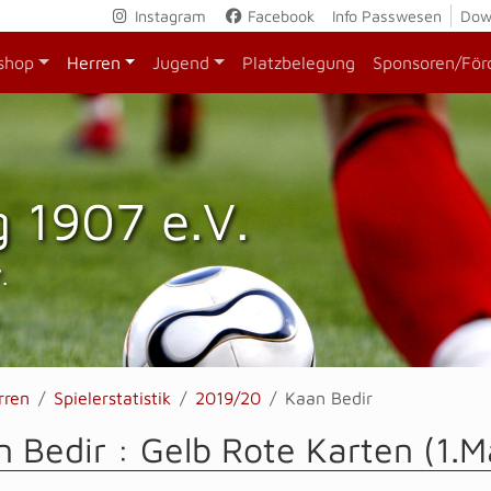
Instagram
Facebook
Info Passwesen
Dow
shop
Herren
Jugend
Platzbelegung
Sponsoren/För
 1907 e.V.
.
rren
Spielerstatistik
2019/20
Kaan Bedir
 Bedir : Gelb Rote Karten (1.