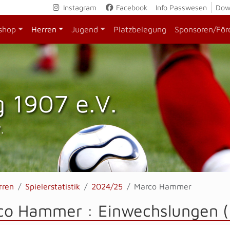
Instagram
Facebook
Info Passwesen
Dow
shop
Herren
Jugend
Platzbelegung
Sponsoren/För
 1907 e.V.
.
rren
Spielerstatistik
2024/25
Marco Hammer
co Hammer : Einwechslungen (