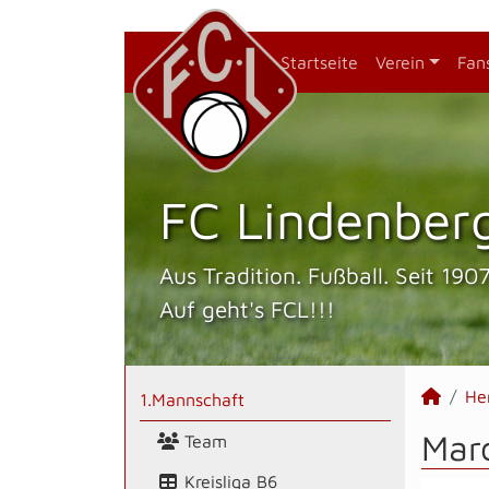
Startseite
Verein
Fan
FC Lindenberg
Aus Tradition. Fußball. Seit 1907
Auf geht's FCL!!!
He
1.Mannschaft
Mar
Team
Kreisliga B6