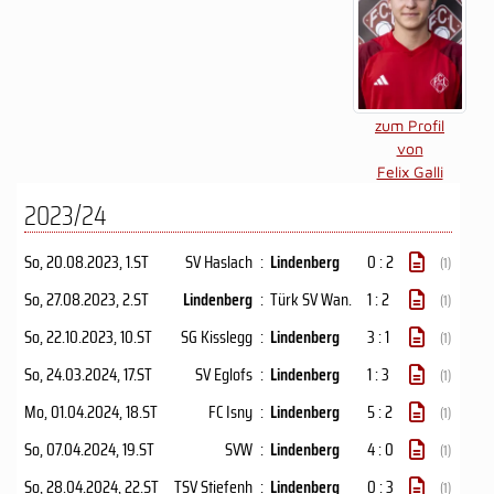
zum Profil
von
Felix Galli
2023/24
So, 20.08.2023
, 1.ST
SV Haslach
:
Lindenberg
0 : 2
(1)
So, 27.08.2023
, 2.ST
Lindenberg
:
Türk SV Wan.
1 : 2
(1)
So, 22.10.2023
, 10.ST
SG Kisslegg
:
Lindenberg
3 : 1
(1)
So, 24.03.2024
, 17.ST
SV Eglofs
:
Lindenberg
1 : 3
(1)
Mo, 01.04.2024
, 18.ST
FC Isny
:
Lindenberg
5 : 2
(1)
So, 07.04.2024
, 19.ST
SVW
:
Lindenberg
4 : 0
(1)
So, 28.04.2024
, 22.ST
TSV Stiefenh
:
Lindenberg
0 : 3
(1)