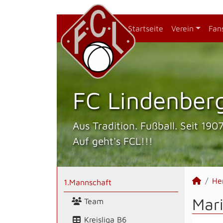
Startseite
Verein
Fan
FC Lindenberg
Aus Tradition. Fußball. Seit 1907
Auf geht's FCL!!!
He
1.Mannschaft
Mar
Team
Kreisliga B6