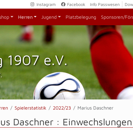
Instagram
Facebook
Info Passwesen
Dow
shop
Herren
Jugend
Platzbelegung
Sponsoren/För
 1907 e.V.
.
rren
Spielerstatistik
2022/23
Marius Daschner
ius Daschner : Einwechslungen