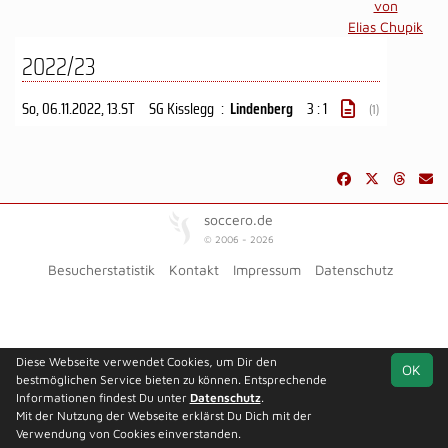
von
Elias Chupik
2022/23
So, 06.11.2022
, 13.ST
SG Kisslegg
:
Lindenberg
3 : 1
(1)
soccero.de
© 2006 - 2026
Besucherstatistik
Kontakt
Impressum
Datenschutz
Diese Webseite verwendet Cookies, um Dir den
OK
bestmöglichen Service bieten zu können. Entsprechende
Informationen findest Du unter
Datenschutz
.
Mit der Nutzung der Webseite erklärst Du Dich mit der
Verwendung von Cookies einverstanden.