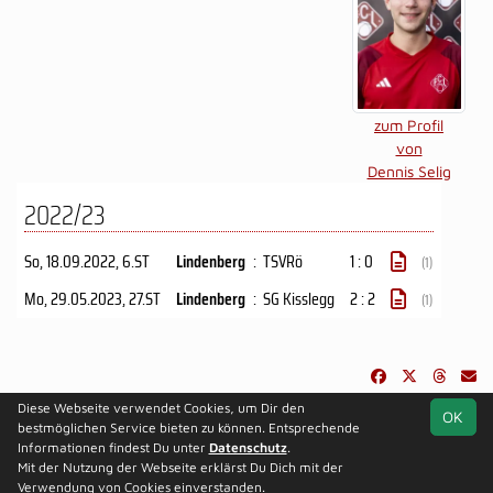
zum Profil
von
Dennis Selig
2022/23
So, 18.09.2022
, 6.ST
Lindenberg
:
TSVRö
1 : 0
(1)
Mo, 29.05.2023
, 27.ST
Lindenberg
:
SG Kisslegg
2 : 2
(1)
Diese Webseite verwendet Cookies, um Dir den
OK
soccero.de
bestmöglichen Service bieten zu können. Entsprechende
© 2006 - 2026
Informationen findest Du unter
Datenschutz
.
Mit der Nutzung der Webseite erklärst Du Dich mit der
Besucherstatistik
Kontakt
Impressum
Datenschutz
Verwendung von Cookies einverstanden.