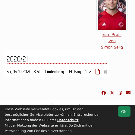
zum Profil
von
Simon Selig
2020/21
So, 04.10.2020
, 8.ST
Lindenberg
:
FC Isny
1 : 2
(1)
soccero.de
Diese Webseite verwendet Cookies, um Dir den
OK
© 2006 - 2026
bestmöglichen Service bieten zu können. Entsprechende
Informationen findest Du unter
Besucherstatistik
Kontakt
Datenschutz
Impressum
.
Datenschutz
Mit der Nutzung der Webseite erklärst Du Dich mit der
Verwendung von Cookies einverstanden.