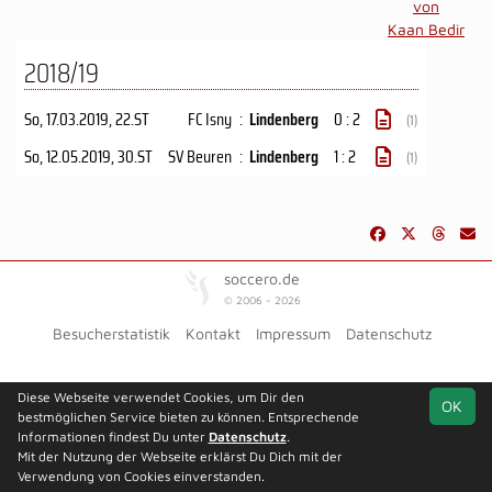
von
Kaan Bedir
2018/19
So, 17.03.2019
, 22.ST
FC Isny
:
Lindenberg
0 : 2
(1)
So, 12.05.2019
, 30.ST
SV Beuren
:
Lindenberg
1 : 2
(1)
soccero.de
© 2006 - 2026
Besucherstatistik
Kontakt
Impressum
Datenschutz
Diese Webseite verwendet Cookies, um Dir den
OK
bestmöglichen Service bieten zu können. Entsprechende
Informationen findest Du unter
Datenschutz
.
Mit der Nutzung der Webseite erklärst Du Dich mit der
Verwendung von Cookies einverstanden.