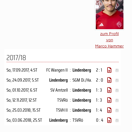
zum Profil
von
Marco Hammer
2017/18
So, 17.09.2017
, 4.ST
FC Wangen II
:
Lindenberg
2 : 1
(1)
So, 24.09.2017
, 5.ST
Lindenberg
:
SGM Di./Ha.
2 : 0
(1)
So, 01.10.2017
, 6.ST
SV Amtzell
:
Lindenberg
1 : 3
(1)
So, 12.11.2017
, 12.ST
TSVRö
:
Lindenberg
1 : 3
(1)
So, 25.03.2018
, 15.ST
TSVH II
:
Lindenberg
1 : 4
(1)
So, 03.06.2018
, 25.ST
Lindenberg
:
TSVRö
0 : 4
(1)