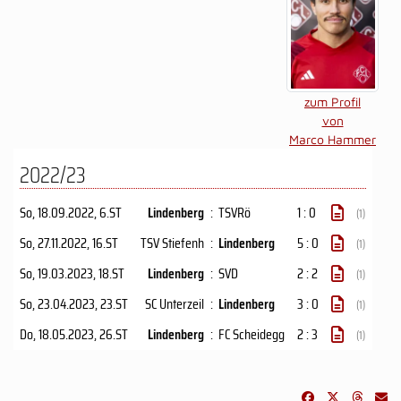
zum Profil
von
Marco Hammer
2022/23
So, 18.09.2022
, 6.ST
Lindenberg
:
TSVRö
1 : 0
(1)
So, 27.11.2022
, 16.ST
TSV Stiefenh
:
Lindenberg
5 : 0
(1)
So, 19.03.2023
, 18.ST
Lindenberg
:
SVD
2 : 2
(1)
So, 23.04.2023
, 23.ST
SC Unterzeil
:
Lindenberg
3 : 0
(1)
Do, 18.05.2023
, 26.ST
Lindenberg
:
FC Scheidegg
2 : 3
(1)