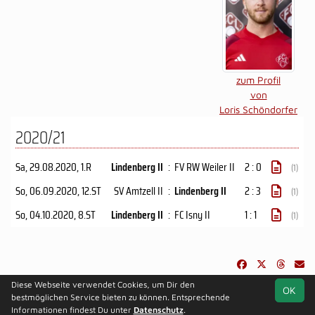
zum Profil
von
Loris Schöndorfer
2020/21
Sa, 29.08.2020
, 1.R
Lindenberg II
:
FV RW Weiler II
2 : 0
(1)
So, 06.09.2020
, 12.ST
SV Amtzell II
:
Lindenberg II
2 : 3
(1)
So, 04.10.2020
, 8.ST
Lindenberg II
:
FC Isny II
1 : 1
(1)
Diese Webseite verwendet Cookies, um Dir den
OK
soccero.de
bestmöglichen Service bieten zu können. Entsprechende
© 2006 - 2026
Informationen findest Du unter
Datenschutz
.