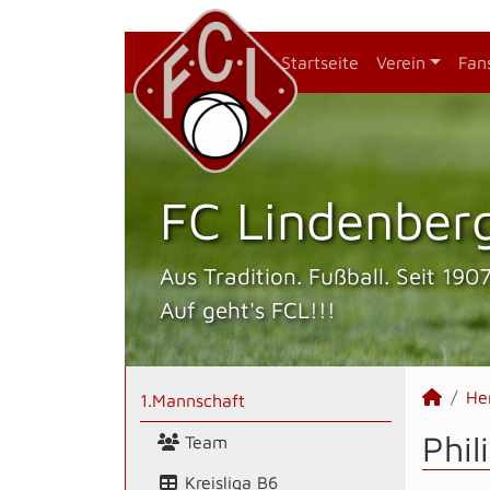
Startseite
Verein
Fan
FC Lindenberg
Aus Tradition. Fußball. Seit 1907
Auf geht's FCL!!!
He
1.Mannschaft
Phil
Team
Kreisliga B6