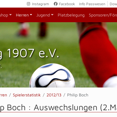
Instagram
Facebook
Info Passwesen
Dow
shop
Herren
Jugend
Platzbelegung
Sponsoren/För
 1907 e.V.
.
rren
Spielerstatistik
2012/13
Philip Boch
ip Boch : Auswechslungen (2.M