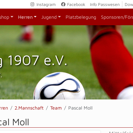
Instagram
Facebook
Info Passwesen
Dow
shop
Herren
Jugend
Platzbelegung
Sponsoren/För
 1907 e.V.
.
rren
2.Mannschaft
Team
Pascal Moll
al Moll