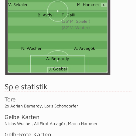
V. Sekalec
M. Hammer
C
B. Avdyli
F. Galli
(25' M. Spieler)
(82' V. Winter)
N. Wucher
A. Arcagök
A. Bernardy
J. Goebel
Spielstatistik
Tore
2x Adrian Bernardy
,
Loris Schöndorfer
Gelbe Karten
Niclas Wucher
,
Ali Firat Arcagök
,
Marco Hammer
Gelb-Rote Karten