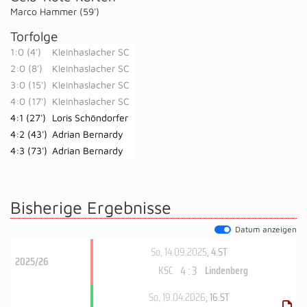
Marco Hammer (59')
Torfolge
1:0 (4')
Kleinhaslacher SC
2:0 (8')
Kleinhaslacher SC
3:0 (15')
Kleinhaslacher SC
4:0 (17')
Kleinhaslacher SC
4:1 (27')
Loris Schöndorfer
4:2 (43')
Adrian Bernardy
4:3 (73')
Adrian Bernardy
Bisherige Ergebnisse
Datum anzeigen
So, 14.09.2025
, 4.ST
2025/26
4 : 3
KSC
Lindenberg
So, 19.04.2026
, 16.ST