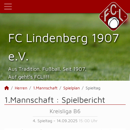
FC Lindenberg 1907
e.V.
Aus Tradition. Fußball. Seit 1907.
Auf geht's FCL!!!
Herren
1.Mannschaft
Spielplan
Spieltag
1.Mannschaft :
Spielbericht
Kreisliga B6
4. Spieltag - 14.09.2025
15:00 Uhr