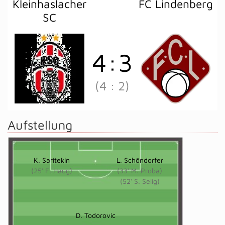
Kleinhaslacher
FC Lindenberg
SC
4
:
3
(4
:
2)
Aufstellung
K. Saritekin
L. Schöndorfer
(25' F. Haug)
(33' M. Proba)
(52' S. Selig)
D. Todorovic