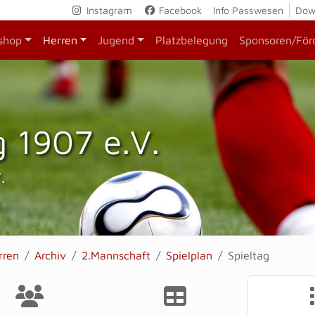
Instagram
Facebook
Info Passwesen
Dow
shop
Herren
Jugend
Platzbelegung
Sponsoren/För
 1907 e.V.
.
rren
Archiv
2.Mannschaft
Spielplan
Spieltag