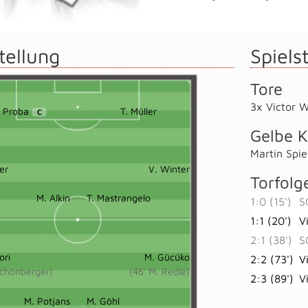
tellung
Spielst
Tore
3x Victor W
 Proba
T. Müller
C
Gelbe K
Martin Spie
er
V. Winter
Torfolg
M. Alkin
T. Mastrangelo
1:0 (15')
S
1:1 (20')
V
2:1 (38')
S
ori
M. Gücüko
2:2 (73')
V
 Schönberger)
(46' M. Redle)
2:3 (89')
V
M. Potjans
M. Göhl