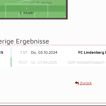
(70' M. Herbst)
S. Kessler
erige Ergebnisse
25
7.ST
Do, 03.10.2024
FC Lindenberg I
19.ST
So, 27.04.2025
SGM Amtzell/Haslach I
Zurück