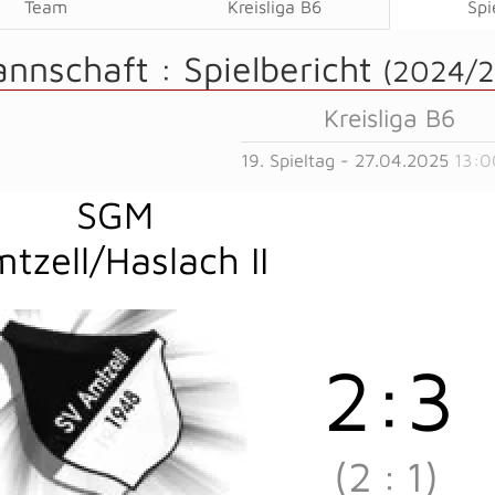
Team
Kreisliga B6
Spi
annschaft :
Spielbericht
(2024/2
Kreisliga B6
19. Spieltag - 27.04.2025
13:0
SGM
tzell/Haslach II
2
:
3
(2
:
1)