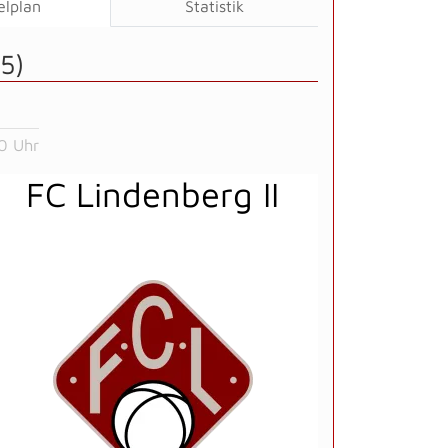
elplan
Statistik
5)
0 Uhr
FC Lindenberg II