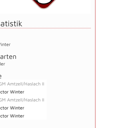
atistik
inter
arten
ler
e
GM Amtzell/Haslach II
ictor Winter
GM Amtzell/Haslach II
ictor Winter
ictor Winter