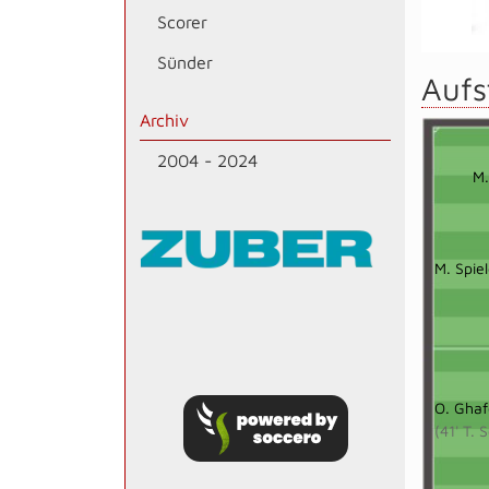
Scorer
Sünder
Aufs
Archiv
2004 - 2024
M.
M. Spiel
O. Ghaf
(41' T.