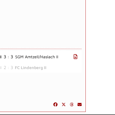
3 : 3
I
SGM Amtzell/Haslach II
2 : 3
I
FC Lindenberg II