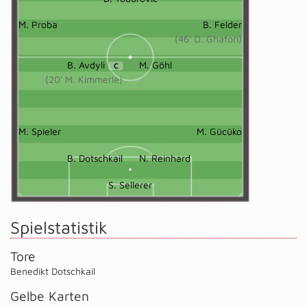
M. Proba
B. Felder
(46' O. Ghafori)
B. Avdyli
M. Göhl
C
(20' M. Kimmerle)
M. Spieler
M. Gücüko
B. Dotschkail
N. Reinhard
S. Sellerer
Spielstatistik
Tore
Benedikt Dotschkail
Gelbe Karten