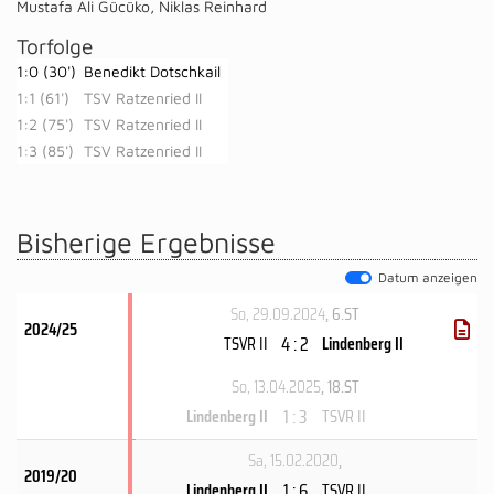
Mustafa Ali Gücüko
,
Niklas Reinhard
Torfolge
1:0 (30')
Benedikt Dotschkail
1:1 (61')
TSV Ratzenried II
1:2 (75')
TSV Ratzenried II
1:3 (85')
TSV Ratzenried II
Bisherige Ergebnisse
Datum anzeigen
So, 29.09.2024
, 6.ST
2024/25
4 : 2
TSVR II
Lindenberg II
So, 13.04.2025
, 18.ST
1 : 3
Lindenberg II
TSVR II
Sa, 15.02.2020
,
2019/20
1 : 6
Lindenberg II
TSVR II