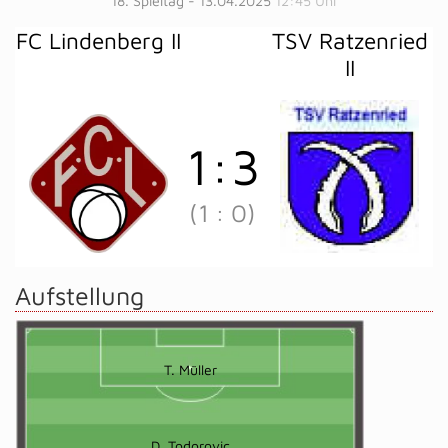
18. Spieltag - 13.04.2025
12:45 Uhr
FC Lindenberg II
TSV Ratzenried
II
1
:
3
(1
:
0)
Aufstellung
T. Müller
D. Todorovic