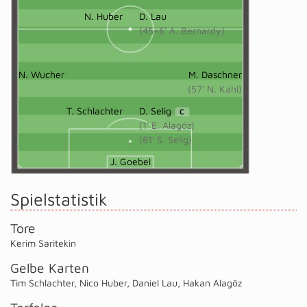
N. Huber
D. Lau
(45+6' A. Bernardy)
N. Wucher
M. Daschner
(57' N. Kahl)
T. Schlachter
D. Selig
C
(1' E. Alagöz)
(81' S. Selig)
J. Goebel
Spielstatistik
Tore
Kerim Saritekin
Gelbe Karten
Tim Schlachter
,
Nico Huber
,
Daniel Lau
,
Hakan Alagöz