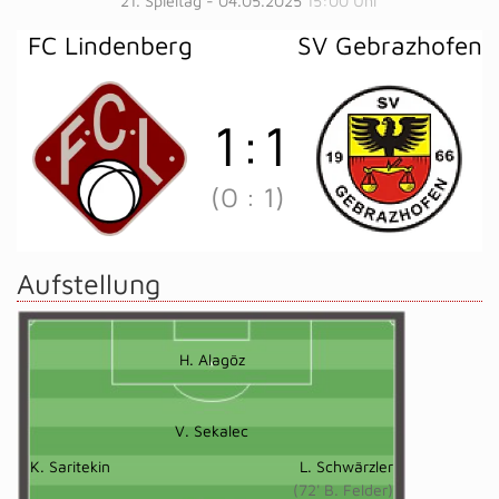
21. Spieltag - 04.05.2025
15:00 Uhr
FC Lindenberg
SV Gebrazhofen
1
:
1
(0
:
1)
Aufstellung
H. Alagöz
V. Sekalec
K. Saritekin
L. Schwärzler
(72' B. Felder)