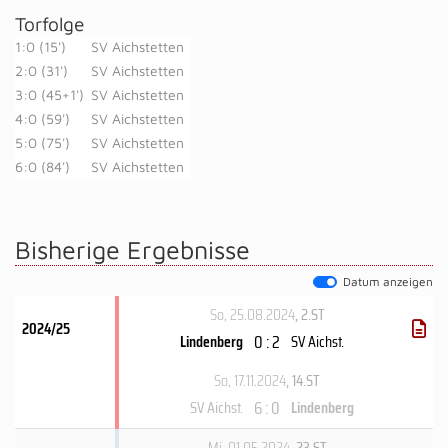
Torfolge
1:0 (15')
SV Aichstetten
2:0 (31')
SV Aichstetten
3:0 (45+1')
SV Aichstetten
4:0 (59')
SV Aichstetten
5:0 (75')
SV Aichstetten
6:0 (84')
SV Aichstetten
Bisherige Ergebnisse
Datum anzeigen
So, 25.08.2024
, 2.ST
2024/25
0 : 2
Lindenberg
SV Aichst.
So, 17.11.2024
, 14.ST
6 : 0
SV Aichst.
Lindenberg
Mi, 01.05.2024
, 23.ST