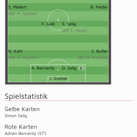
S. Mellert
B. Felder
(66' M. Spieler)
F. Galli
S. Selig
(63' F. Haug)
N. Kahl
S. Bufler
(46' N. Wucher)
(82' M. Potjans)
A. Bernardy
D. Selig
C
J. Goebel
Spielstatistik
Gelbe Karten
Simon Selig
Rote Karten
Adrian Bernardy (57')