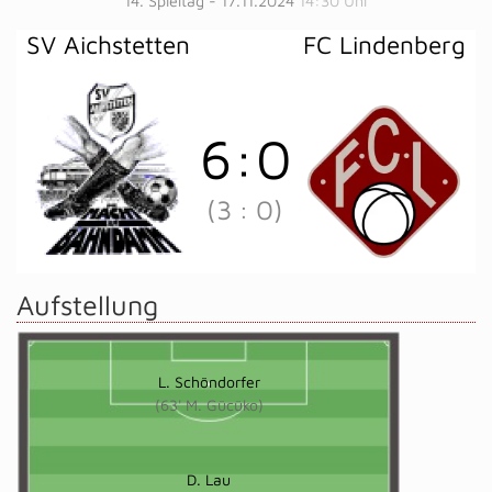
14. Spieltag - 17.11.2024
14:30 Uhr
SV Aichstetten
FC Lindenberg
6
:
0
(3
:
0)
Aufstellung
L. Schöndorfer
(63' M. Gücüko)
D. Lau