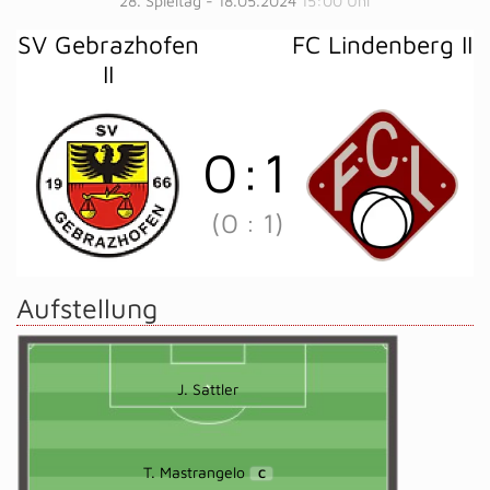
28. Spieltag - 18.05.2024
15:00 Uhr
SV Gebrazhofen
FC Lindenberg II
II
0
:
1
(0
:
1)
Aufstellung
J. Sattler
T. Mastrangelo
C