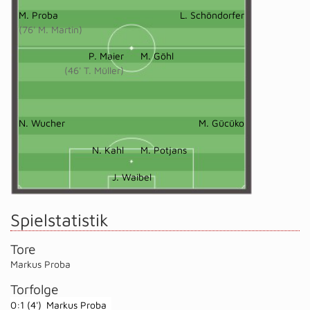
M. Proba
L. Schöndorfer
(76' M. Martin)
P. Maier
M. Göhl
(46' T. Müller)
N. Wucher
M. Gücüko
N. Kahl
M. Potjans
J. Waibel
Spielstatistik
Tore
Markus Proba
Torfolge
0:1 (4')
Markus Proba