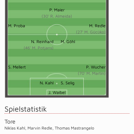
P. Maier
(30' R. Almeida)
M. Proba
M. Redle
(27' M. Gücüko)
N. Reinhard
M. Göhl
(46' M. Potjans)
S. Mellert
P. Wucher
(70' M. Martin)
N. Kahl
S. Selig
J. Waibel
Spielstatistik
Tore
Niklas Kahl
,
Marvin Redle
,
Thomas Mastrangelo