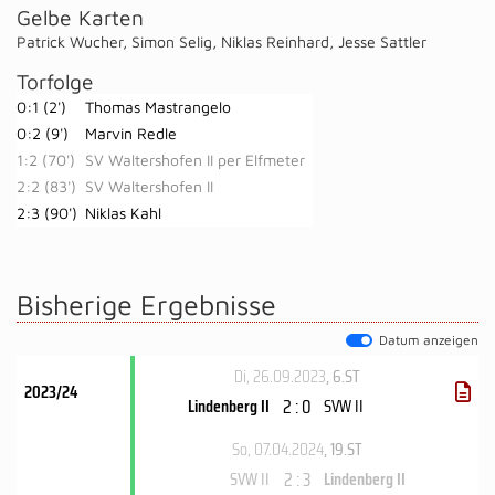
Gelbe Karten
Patrick Wucher
,
Simon Selig
,
Niklas Reinhard
,
Jesse Sattler
Torfolge
0:1 (2')
Thomas Mastrangelo
0:2 (9')
Marvin Redle
1:2 (70')
SV Waltershofen II per Elfmeter
2:2 (83')
SV Waltershofen II
2:3 (90')
Niklas Kahl
Bisherige Ergebnisse
Datum anzeigen
Di, 26.09.2023
, 6.ST
2023/24
2 : 0
Lindenberg II
SVW II
So, 07.04.2024
, 19.ST
2 : 3
SVW II
Lindenberg II