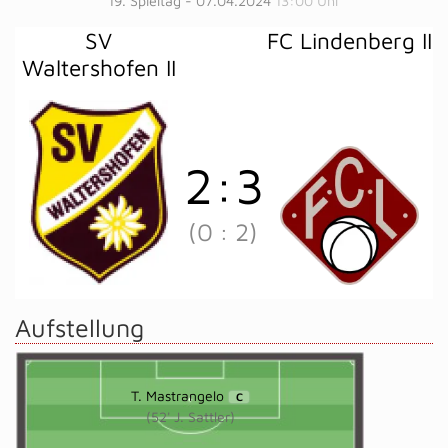
19. Spieltag - 07.04.2024
13:00 Uhr
SV
FC Lindenberg II
Waltershofen II
2
:
3
(0
:
2)
Aufstellung
T. Mastrangelo
C
(52' J. Sattler)