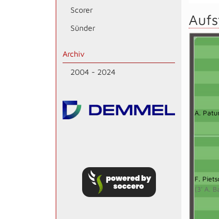
Scorer
Aufs
Sünder
Archiv
2004 - 2024
A. Patu
F. Piet
(3' A. B