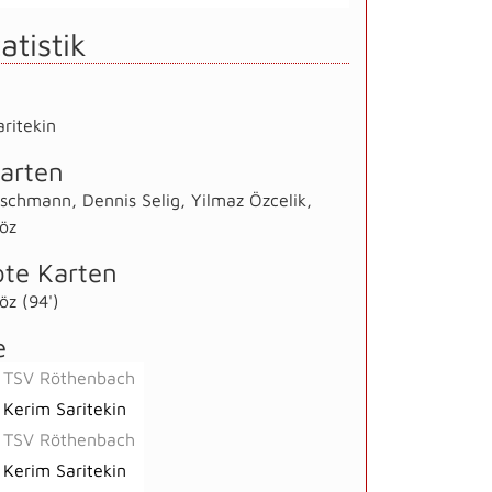
atistik
ritekin
arten
etschmann
,
Dennis Selig
,
Yilmaz Özcelik
,
öz
te Karten
öz (94')
e
TSV Röthenbach
Kerim Saritekin
TSV Röthenbach
Kerim Saritekin