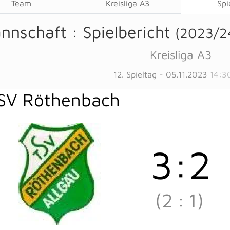
Team
Kreisliga A3
Spi
annschaft :
Spielbericht
(2023/2
Kreisliga A3
12. Spieltag - 05.11.2023
14:3
SV Röthenbach
3
:
2
(2
:
1)