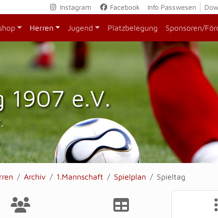
Instagram
Facebook
Info Passwesen
Dow
shop
Herren
Jugend
Platzbelegung
Sponsoren/För
 1907 e.V.
.
rren
Archiv
1.Mannschaft
Spielplan
Spieltag