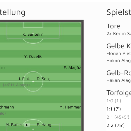
tellung
Spielst
Tore
2x Kerim Sa
K. Saritekin
Gelbe K
Florian Pi
Y. Özcelik
Hakan Alag
rzo
E. Alagöz
Gelb-Ro
J. Fink
D. Selig
Hakan Alag
(46' H. Alagöz)
Torfolg
1:0 (1')
schmann
M. Hammer
1:1 (7')
alo)
2:1 (45+5')
M. Bufler
F. Haug
2:2 (75')
C