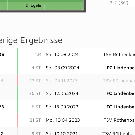
3:2 (86')
D. Egeler
erige Ergebnisse
25
1.R
Sa, 10.08.2024
TSV Röthenba
4.ST
So, 08.09.2024
FC Lindenbe
24
12.ST
So, 05.11.2023
TSV Röthenba
26.ST
So, 12.05.2024
FC Lindenbe
23
6.ST
So, 18.09.2022
FC Lindenbe
21.ST
Mo, 10.04.2023
TSV Röthenba
22
9.ST
So, 10.10.2021
TSV Röthenba