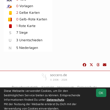
0
Vorlagen
2
Gelbe Karten
0
Gelb-Rote Karten
1
Rote Karte
S
7 Siege
U
3 Unentschieden
N
5 Niederlagen
soccero.de
© 2006 - 2026
Besucherstatistik
Kontakt
Impressum
Datenschutz
Diese Webseite verwendet Cookies, um Dir den
OK
bestmöglichen Service bieten zu können. Entsprechende
Informationen findest Du unter
Datenschutz
.
Mit der Nutzung der Webseite erklärst Du Dich mit der
Team
Kreisliga A3
Spielplan
Statistik
Verwendung von Cookies einverstanden.