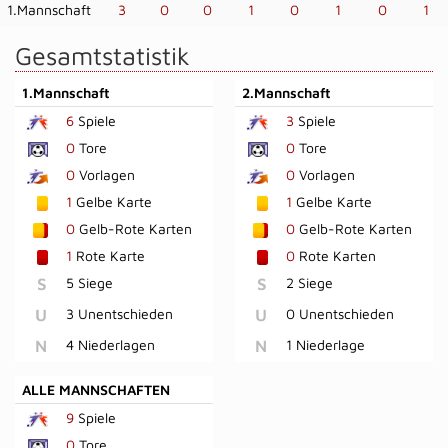
1.Mannschaft
3
0
0
1
0
1
0
1
Gesamtstatistik
1.Mannschaft
2.Mannschaft
6
Spiele
3
Spiele
0
Tore
0
Tore
0
Vorlagen
0
Vorlagen
1
Gelbe Karte
1
Gelbe Karte
0
Gelb-Rote Karten
0
Gelb-Rote Karten
1
Rote Karte
0
Rote Karten
S
5 Siege
S
2 Siege
U
3 Unentschieden
U
0 Unentschieden
N
4 Niederlagen
N
1 Niederlage
ALLE MANNSCHAFTEN
9
Spiele
0
Tore