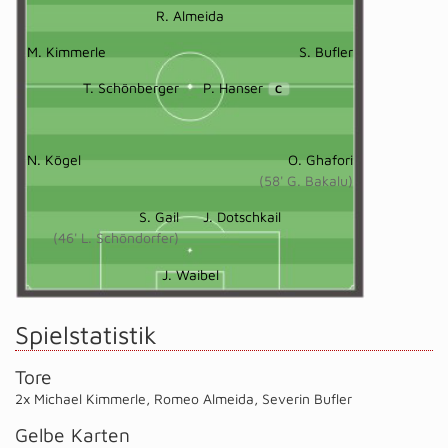
R. Almeida
M. Kimmerle
S. Bufler
T. Schönberger
P. Hanser
C
N. Kögel
O. Ghafori
(58' G. Bakalu)
S. Gail
J. Dotschkail
(46' L. Schöndorfer)
J. Waibel
Spielstatistik
Tore
2x Michael Kimmerle
,
Romeo Almeida
,
Severin Bufler
Gelbe Karten