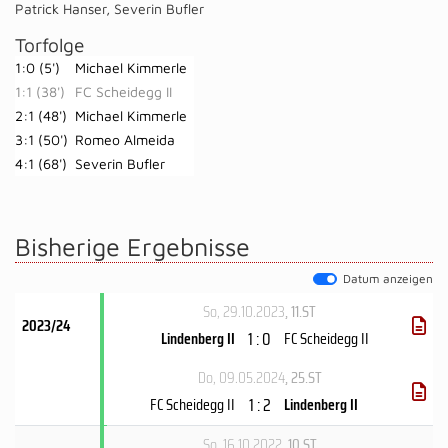
Patrick Hanser
,
Severin Bufler
Torfolge
1:0 (5')
Michael Kimmerle
1:1 (38')
FC Scheidegg II
2:1 (48')
Michael Kimmerle
3:1 (50')
Romeo Almeida
4:1 (68')
Severin Bufler
Bisherige Ergebnisse
Datum anzeigen
So, 29.10.2023
, 11.ST
2023/24
1 : 0
Lindenberg II
FC Scheidegg II
Do, 09.05.2024
, 25.ST
1 : 2
FC Scheidegg II
Lindenberg II
So, 16.10.2022
, 10.ST