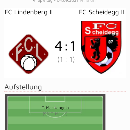
4. Spieltag - 04.09.2021
14:15 Uhr
FC Lindenberg II
FC Scheidegg II
4
:
1
(1
:
1)
Aufstellung
T. Mastrangelo
(58' T. Müller)