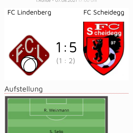
1.Runde - 07.08.2021
17:00 Uhr
FC Lindenberg
FC Scheidegg
1
:
5
(1
:
2)
Aufstellung
R. Weinmann
S. Selig