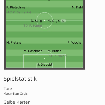
F. Pietschmann
N. Kahl
(46' K. Saritekin)
D. Selig
M. Orgis
C
(80' F. Haug)
M. Fietzner
P. Wucher
M. Daschner
M. Bufler
(61' P. Maier)
J. Diebold
Spielstatistik
Tore
Maximilian Orgis
Gelbe Karten