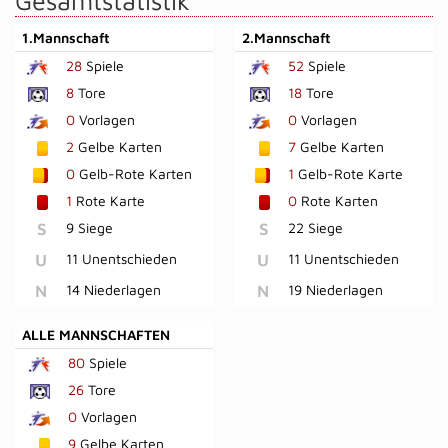
Gesamtstatistik
1.Mannschaft
2.Mannschaft
28
Spiele
52
Spiele
8
Tore
18
Tore
0
Vorlagen
0
Vorlagen
2
Gelbe Karten
7
Gelbe Karten
0
Gelb-Rote Karten
1
Gelb-Rote Karte
1
Rote Karte
0
Rote Karten
S
9 Siege
S
22 Siege
U
11 Unentschieden
U
11 Unentschieden
N
14 Niederlagen
N
19 Niederlagen
ALLE MANNSCHAFTEN
80
Spiele
26
Tore
0
Vorlagen
9
Gelbe Karten