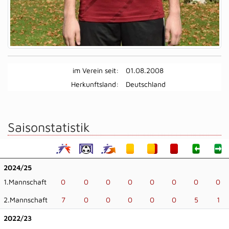
im Verein seit:
01.08.2008
Herkunftsland:
Deutschland
Saisonstatistik
2024/25
1.Mannschaft
0
0
0
0
0
0
0
0
2.Mannschaft
7
0
0
0
0
0
5
1
2022/23