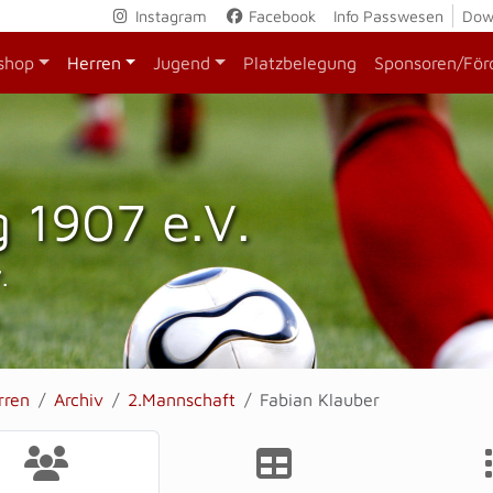
Instagram
Facebook
Info Passwesen
Dow
shop
Herren
Jugend
Platzbelegung
Sponsoren/För
 1907 e.V.
.
rren
Archiv
2.Mannschaft
Fabian Klauber