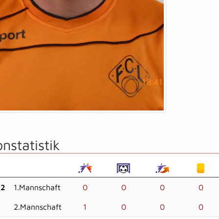
nstatistik
22
1.Mannschaft
0
0
0
0
2.Mannschaft
1
0
0
0