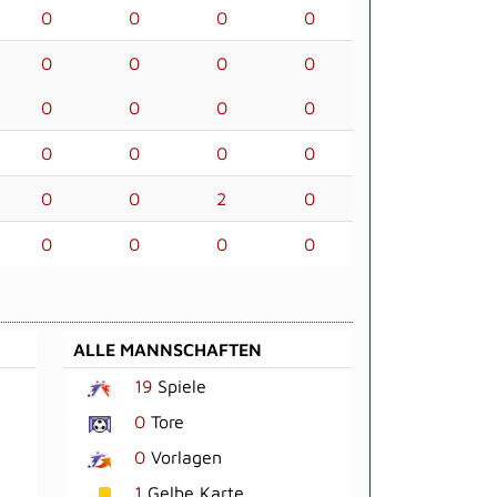
0
0
0
0
0
0
0
0
0
0
0
0
0
0
0
0
0
0
2
0
0
0
0
0
ALLE MANNSCHAFTEN
19
Spiele
0
Tore
0
Vorlagen
1
Gelbe Karte