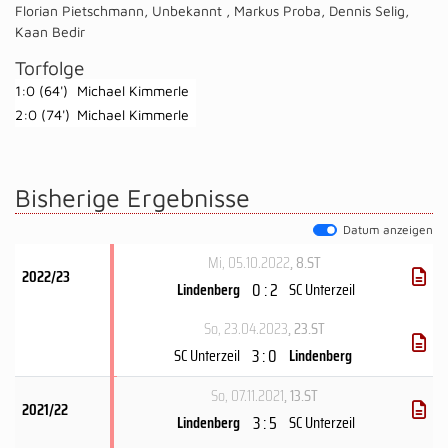
Florian Pietschmann
,
Unbekannt
,
Markus Proba
,
Dennis Selig
,
Kaan Bedir
Torfolge
1:0 (64')
Michael Kimmerle
2:0 (74')
Michael Kimmerle
Bisherige Ergebnisse
Datum anzeigen
Mi, 05.10.2022
, 8.ST
2022/23
0 : 2
Lindenberg
SC Unterzeil
So, 23.04.2023
, 23.ST
3 : 0
SC Unterzeil
Lindenberg
So, 07.11.2021
, 13.ST
2021/22
3 : 5
Lindenberg
SC Unterzeil