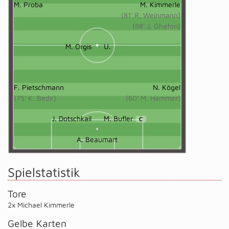
M. Proba
M. Kimmerle
(81' R. Weinmann)
(88' J. Ghafori)
M. Orgis
U.
F. Pietschmann
N. Kögel
(75' K. Bedir)
(60' M. Hammer)
J. Dotschkail
M. Bufler
C
A. Beaumart
Spielstatistik
Tore
2x Michael Kimmerle
Gelbe Karten