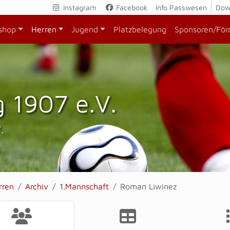
Instagram
Facebook
Info Passwesen
Dow
shop
Herren
Jugend
Platzbelegung
Sponsoren/För
 1907 e.V.
.
rren
Archiv
1.Mannschaft
Roman Liwinez