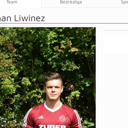
Team
Bezirksliga
Spi
an Liwinez