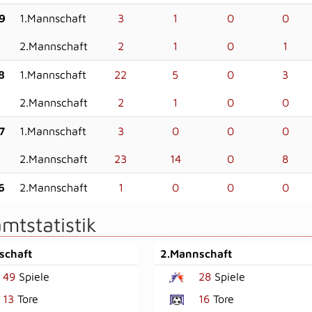
9
1.Mannschaft
3
1
0
0
2.Mannschaft
2
1
0
1
8
1.Mannschaft
22
5
0
3
2.Mannschaft
2
1
0
0
7
1.Mannschaft
3
0
0
0
2.Mannschaft
23
14
0
8
6
2.Mannschaft
1
0
0
0
mtstatistik
schaft
2.Mannschaft
49
Spiele
28
Spiele
13
Tore
16
Tore