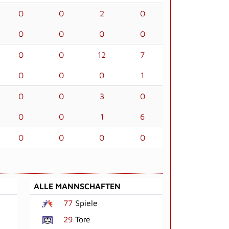
0
0
2
0
0
0
0
0
0
0
12
7
0
0
0
1
0
0
3
0
0
0
1
6
0
0
0
0
ALLE MANNSCHAFTEN
77
Spiele
29
Tore