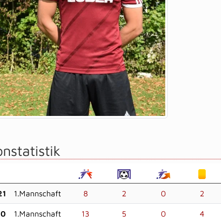
nstatistik
21
1.Mannschaft
8
2
0
2
20
1.Mannschaft
13
5
0
4