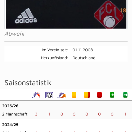
Abwehr
im Verein seit:
01.11.2008
Herkunftsland:
Deutschland
Saisonstatistik
2025/26
2.Mannschaft
3
1
0
0
0
0
0
1
2024/25