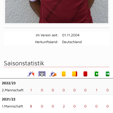
im Verein seit:
01.11.2004
Herkunftsland:
Deutschland
Saisonstatistik
2022/23
2.Mannschaft
1
0
0
0
0
0
1
0
2021/22
1.Mannschaft
8
0
0
2
0
0
0
0