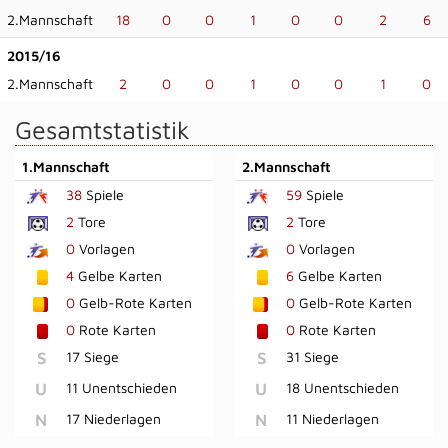
2.Mannschaft
18
0
0
1
0
0
2
6
2015/16
2.Mannschaft
2
0
0
1
0
0
1
0
Gesamtstatistik
1.Mannschaft
2.Mannschaft
38
Spiele
59
Spiele
2
Tore
2
Tore
0
Vorlagen
0
Vorlagen
4
Gelbe Karten
6
Gelbe Karten
0
Gelb-Rote Karten
0
Gelb-Rote Karten
0
Rote Karten
0
Rote Karten
S
17 Siege
S
31 Siege
U
11 Unentschieden
U
18 Unentschieden
N
17 Niederlagen
N
11 Niederlagen