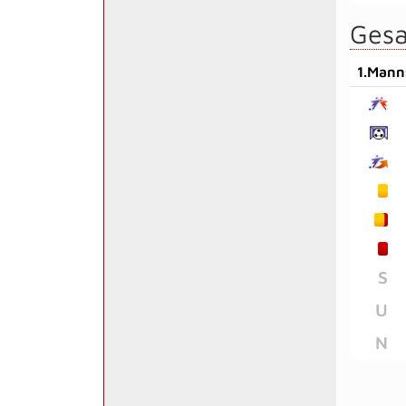
Gesa
1.Mann
S
U
N