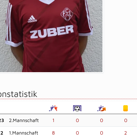
nstatistik
23
2.Mannschaft
1
0
0
0
22
1.Mannschaft
8
0
0
2