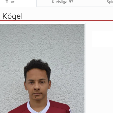
Team
Kreisliga B7
Spi
 Kögel