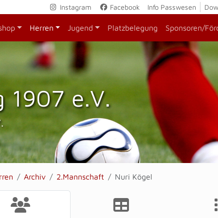
Instagram
Facebook
Info Passwesen
Dow
shop
Herren
Jugend
Platzbelegung
Sponsoren/För
 1907 e.V.
.
rren
Archiv
2.Mannschaft
Nuri Kögel