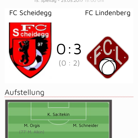
15. Spieltag - 25.05.2017
15:00 Uhr
FC Scheidegg
FC Lindenberg
0
:
3
(0
:
2)
Aufstellung
K. Saritekin
M. Orgis
M. Schneider
(77' M. Alkin)