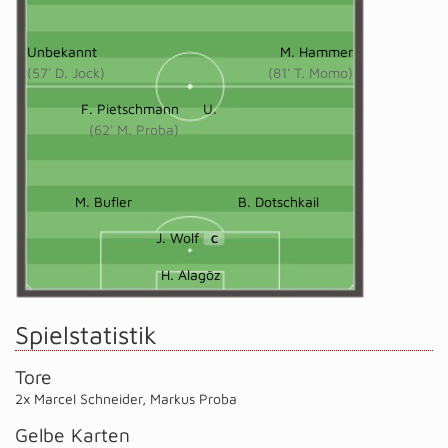
Unbekannt
M. Hammer
(57' D. Jock)
(81' T. Momo)
F. Pietschmann
U.
(62' M. Proba)
M. Bufler
B. Dotschkail
J. Wolf
C
H. Alagöz
Spielstatistik
Tore
2x Marcel Schneider
,
Markus Proba
Gelbe Karten