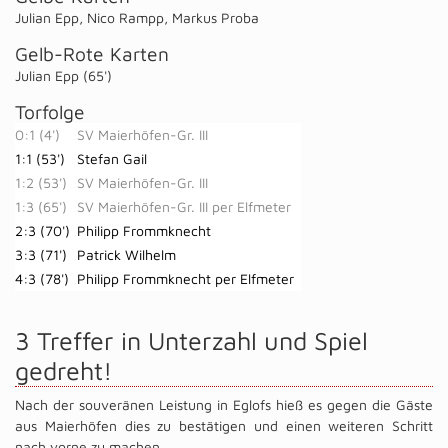
Julian Epp
,
Nico Rampp
,
Markus Proba
Gelb-Rote Karten
Julian Epp (65')
Torfolge
0:1 (4')
SV Maierhöfen-Gr. III
1:1 (53')
Stefan Gail
1:2 (53')
SV Maierhöfen-Gr. III
1:3 (65')
SV Maierhöfen-Gr. III per Elfmeter
2:3 (70')
Philipp Frommknecht
3:3 (71')
Patrick Wilhelm
4:3 (78')
Philipp Frommknecht per Elfmeter
3 Treffer in Unterzahl und Spiel
gedreht!
Nach der souveränen Leistung in Eglofs hieß es gegen die Gäste
aus Maierhöfen dies zu bestätigen und einen weiteren Schritt
nach vorne zu machen.