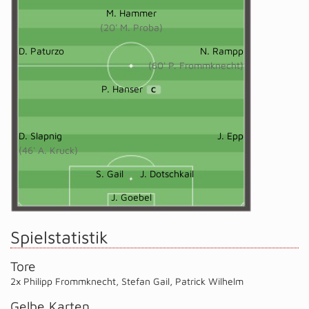
M. Hammer
(20' M. Proba)
D. Paturzo
N. Rampp
(60' P. Frommknecht)
P. Hanser
C
D. Slapnig
J. Epp
(46' A. Kruck)
S. Gail
J. Dotschkail
J. Goebel
Spielstatistik
Tore
2x Philipp Frommknecht
,
Stefan Gail
,
Patrick Wilhelm
Gelbe Karten