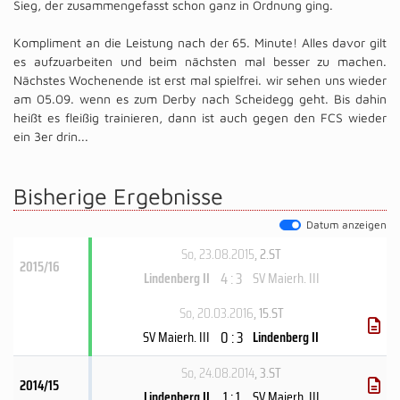
Sieg, der zusammengefasst schon ganz in Ordnung ging.
Kompliment an die Leistung nach der 65. Minute! Alles davor gilt
es aufzuarbeiten und beim nächsten mal besser zu machen.
Nächstes Wochenende ist erst mal spielfrei. wir sehen uns wieder
am 05.09. wenn es zum Derby nach Scheidegg geht. Bis dahin
heißt es fleißig trainieren, dann ist auch gegen den FCS wieder
ein 3er drin...
Bisherige Ergebnisse
Datum anzeigen
So, 23.08.2015
, 2.ST
2015/16
4 : 3
Lindenberg II
SV Maierh. III
So, 20.03.2016
, 15.ST
0 : 3
SV Maierh. III
Lindenberg II
So, 24.08.2014
, 3.ST
2014/15
1 : 1
Lindenberg II
SV Maierh. III