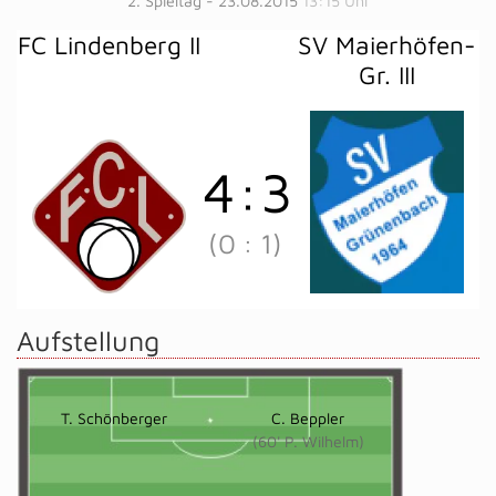
2. Spieltag - 23.08.2015
13:15 Uhr
FC Lindenberg II
SV Maierhöfen-
Gr. III
4
:
3
(0
:
1)
Aufstellung
T. Schönberger
C. Beppler
(60' P. Wilhelm)