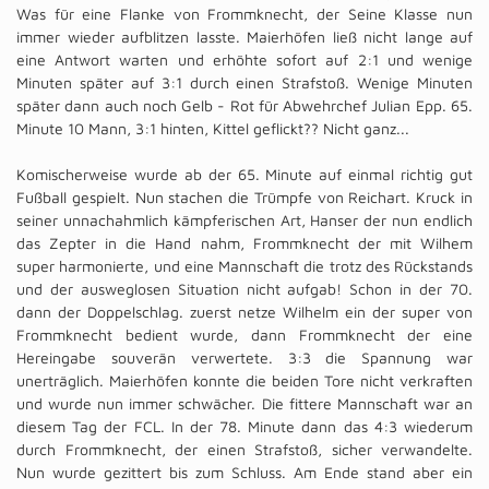
Was für eine Flanke von Frommknecht, der Seine Klasse nun
immer wieder aufblitzen lasste. Maierhöfen ließ nicht lange auf
eine Antwort warten und erhöhte sofort auf 2:1 und wenige
Minuten später auf 3:1 durch einen Strafstoß. Wenige Minuten
später dann auch noch Gelb - Rot für Abwehrchef Julian Epp. 65.
Minute 10 Mann, 3:1 hinten, Kittel geflickt?? Nicht ganz...
Komischerweise wurde ab der 65. Minute auf einmal richtig gut
Fußball gespielt. Nun stachen die Trümpfe von Reichart. Kruck in
seiner unnachahmlich kämpferischen Art, Hanser der nun endlich
das Zepter in die Hand nahm, Frommknecht der mit Wilhem
super harmonierte, und eine Mannschaft die trotz des Rückstands
und der ausweglosen Situation nicht aufgab! Schon in der 70.
dann der Doppelschlag. zuerst netze Wilhelm ein der super von
Frommknecht bedient wurde, dann Frommknecht der eine
Hereingabe souverän verwertete. 3:3 die Spannung war
unerträglich. Maierhöfen konnte die beiden Tore nicht verkraften
und wurde nun immer schwächer. Die fittere Mannschaft war an
diesem Tag der FCL. In der 78. Minute dann das 4:3 wiederum
durch Frommknecht, der einen Strafstoß, sicher verwandelte.
Nun wurde gezittert bis zum Schluss. Am Ende stand aber ein