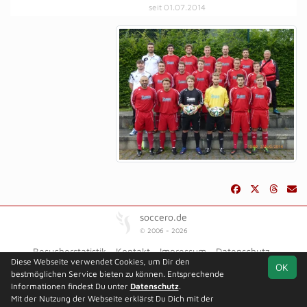
seit 01.07.2014
soccero.de
© 2006 - 2026
Besucherstatistik
Kontakt
Impressum
Datenschutz
Diese Webseite verwendet Cookies, um Dir den
OK
bestmöglichen Service bieten zu können. Entsprechende
Informationen findest Du unter
Datenschutz
.
Mit der Nutzung der Webseite erklärst Du Dich mit der